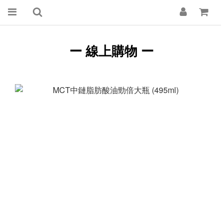
ー 線上購物
ー