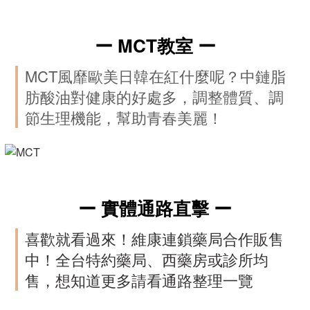
ー MCT教室
ー
MCT風靡歐美日韓在紅什麼呢？中鏈脂
肪酸油對健康的好處多，調整體質、調
節生理機能，幫助青春美麗！
ー 實體通路直擊
ー
喜歡就看過來！維康連鎖藥局合作販售
中！全台特約藥局、西藥房或診所均
售，想知道更多請看通路整理一覽